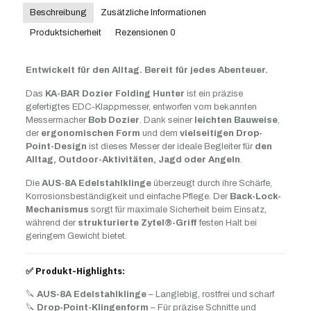
Hunter
Beschreibung
Zusätzliche Informationen
–
Produktsicherheit
Rezensionen
0
Leicht,
Robust
&
Entwickelt für den Alltag. Bereit für jedes Abenteuer.
Vielseitig
Menge
Das
KA-BAR Dozier Folding Hunter
ist ein präzise
gefertigtes EDC-Klappmesser, entworfen vom bekannten
Messermacher
Bob Dozier
. Dank seiner
leichten Bauweise
,
der
ergonomischen Form
und dem
vielseitigen Drop-
Point-Design
ist dieses Messer der ideale Begleiter für
den
Alltag, Outdoor-Aktivitäten, Jagd oder Angeln
.
Die
AUS-8A Edelstahlklinge
überzeugt durch ihre Schärfe,
Korrosionsbeständigkeit und einfache Pflege. Der
Back-Lock-
Mechanismus
sorgt für maximale Sicherheit beim Einsatz,
während der
strukturierte Zytel®-Griff
festen Halt bei
geringem Gewicht bietet.
✅
Produkt-Highlights:
🔪
AUS-8A Edelstahlklinge
– Langlebig, rostfrei und scharf
🔪
Drop-Point-Klingenform
– Für präzise Schnitte und