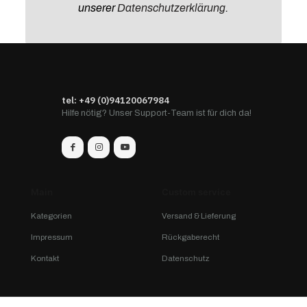
unserer
Datenschutzerklärung
.
tel: +49 (0)94120067984
Hilfe nötig? Unser Support-Team ist für dich da!
Main
Custom service
Kategorien
Versand & Lieferung
Impressum
Rückgaberecht
Kontakt
Datenschutz