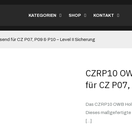
KATEGORIEN
SHOP
KONTAKT
d für CZ P07, P09 & P10 – Level II Sicherung
CZRP10 OWB
für CZ P07,
Das CZRP10 OWB Holste
Dieses maßgefertigte H
[…]