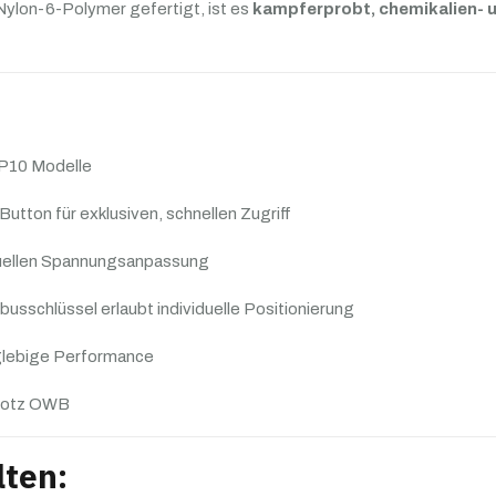
Nylon-6-Polymer gefertigt, ist es
kampferprobt, chemikalien- 
&
P10
–
Level
II
 P10 Modelle
Sicherung
Menge
tton für exklusiven, schnellen Zugriff
iduellen Spannungsanpassung
nbusschlüssel erlaubt individuelle Positionierung
glebige Performance
trotz OWB
lten: