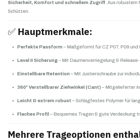
Sicherheit, Komfort und schnellem Zugriff
. Aus robustem 
Schützen.
✅
Hauptmerkmale:
Perfekte Passform
– Maßgeformt für CZ P07, P09 und
Level II Sicherung
– Mit Daumenverriegelung & Release-Bu
Einstellbare Retention
– Mit Justierschraube zur indiv
360° Verstellbarer Ziehwinkel (Cant)
– Mitgelieferter I
Leicht & extrem robust
– Schlagfestes Polymer für lan
Flaches Profil
– Bequemes Tragen & gute Verdeckung 
Mehrere Trageoptionen entha