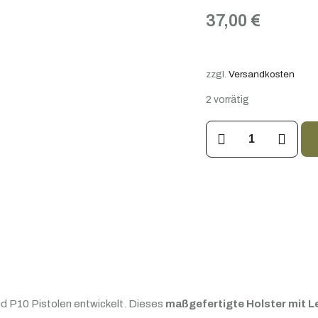
37,00
€
zzgl.
Versandkosten
2 vorrätig
CZRP10
OWB
Polymer
Holster
–
Passend
für
CZ
P07,
nd P10 Pistolen entwickelt. Dieses
maßgefertigte Holster mit Le
P09