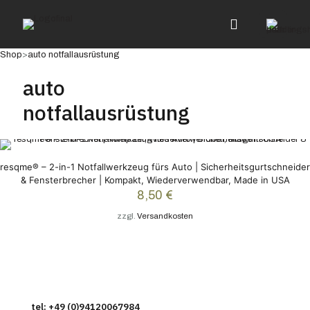
Shop
>
auto notfallausrüstung
auto
notfallausrüstung
resqme® – 2-in-1 Notfallwerkzeug fürs Auto | Sicherheitsgurtschneider
& Fensterbrecher | Kompakt, Wiederverwendbar, Made in USA
8,50
€
zzgl.
Versandkosten
Dieses
Produkt
weist
mehrere
Varianten
auf.
tel: +49 (0)94120067984