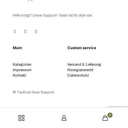
Die
Optionen
können
Hilfe nötig? Unser Support-Team ist für dich da!
auf
der
Produktseite
gewählt
werden
Main
Custom service
Kategorien
Versand & Lieferung
Impressum
Rückgaberecht
Kontakt
Datenschutz
© Tactical Gear Support
0