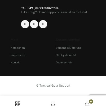
tel: +49 (0)94120067984
Hilfe nötig? Unser Support-Team ist für dich da!
Main
Custom service
Kategorien
Versand & Lieferung
Impressum
Rückgaberecht
Kontakt
Datenschutz
© Tactical Gear Support
0